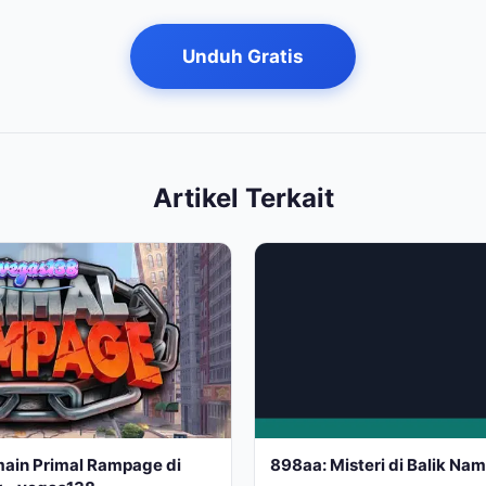
Unduh Gratis
Artikel Terkait
ain Primal Rampage di
898aa: Misteri di Balik Na