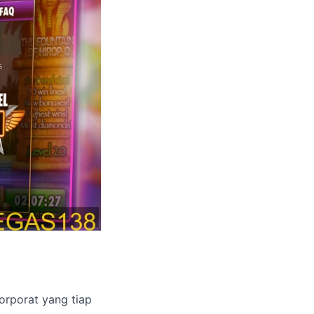
orporat yang tiap