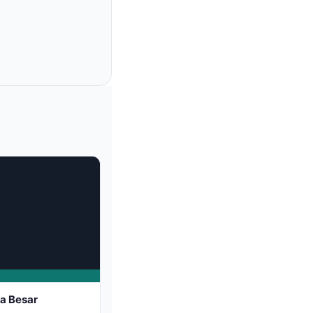
ma Besar