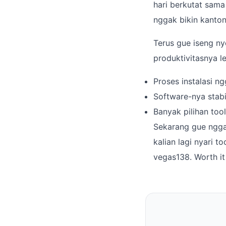
hari berkutat sama
nggak bikin kanton
Terus gue iseng ny
produktivitasnya 
Proses instalasi ng
Software-nya stabi
Banyak pilihan too
Sekarang gue nggak
kalian lagi nyari 
vegas138. Worth it