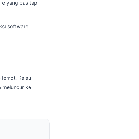
re yang pas tapi
ksi software
 lemot. Kalau
ja meluncur ke