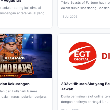
r – vegas138
Triple Beasts of Fortune hadir s
t seluler sering kali dimulai
dalam dunia slot daring. Meskip
imbangan antara visual yang
menjanjikan petualangan fanta
18 Jul 2026
an navigasi di layar yang...
dengan...
 dan Kekurangan
333v: Hiburan Slot yang B
Jawab
lan dari Bullshark Games
Dunia permainan slot online t
alam narasi pelarian penjara
dengan hadirnya berbagai judul
ngan visual kartun yang...
menawarkan pengalaman visual