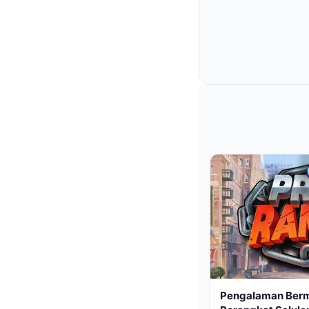
Pengalaman Berm