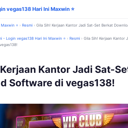
in vegas138 Hari Ini Maxwin ⭐
i Maxwin ⭐
›
Resmi
›
Gila Sih! Kerjaan Kantor Jadi Sat-Set Berkat Downl
i - Login vegas138 Hari Ini Maxwin ⭐
›
Resmi
›
Gila Sih! Kerjaan Kantor 
vegas138!
! Kerjaan Kantor Jadi Sat-Se
d Software di vegas138!