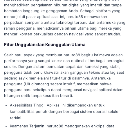
menghadirkan pengalaman hiburan digital yang imersif dan tanpa
hambatan langsung ke genggaman Anda. Sebagai platform yang
menonjol di pasar aplikasi saat ini, naruto88 menawarkan
perpaduan sempurna antara teknologi terbaru dan antarmuka yang
ramah pengguna, menjadikannya pilihan utama bagi mereka yang
mencari konten berkualitas dengan navigasi yang sangat mudah.
Fitur Unggulan dan Keunggulan Utama
Salah satu aspek yang membuat naruto88 begitu istimewa adalah
performanya yang sangat lancar dan optimal di berbagai perangkat
seluler. Dengan sistem pemuatan cepat dan koneksi yang stabil,
pengguna tidak perlu khawatir akan gangguan teknis atau lag saat
sedang asyik menjelajahi fitur-fitur di dalamnya. Antarmuka
pengguna (UI) dirancang secara intuitif, memastikan bahwa
pengguna baru sekalipun dapat menguasai navigasi aplikasi dalam
hitungan detik tanpa kesulitan berarti.
Aksesibilitas Tinggi: Aplikasi ini dikembangkan untuk
kompatibilitas penuh dengan berbagai sistem operasi seluler
terkini.
Keamanan Terjamin: naruto88 menggunakan enkripsi data