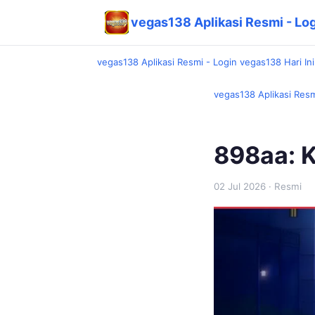
vegas138 Aplikasi Resmi - Log
vegas138 Aplikasi Resmi - Login vegas138 Hari In
vegas138 Aplikasi Resm
898aa: 
02 Jul 2026
· Resmi