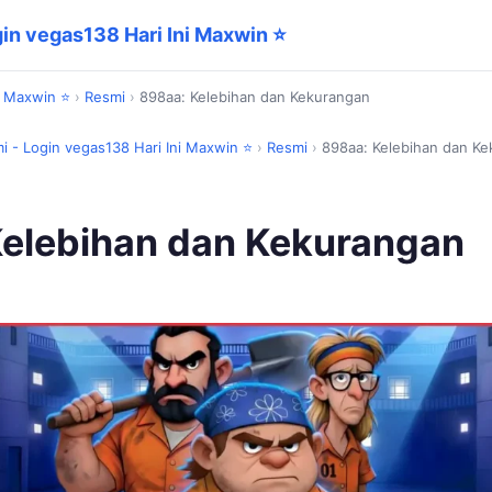
in vegas138 Hari Ini Maxwin ⭐
i Maxwin ⭐
›
Resmi
›
898aa: Kelebihan dan Kekurangan
i - Login vegas138 Hari Ini Maxwin ⭐
›
Resmi
›
898aa: Kelebihan dan K
Kelebihan dan Kekurangan