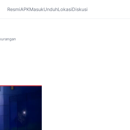
Resmi
APK
Masuk
Unduh
Lokasi
Diskusi
ekurangan