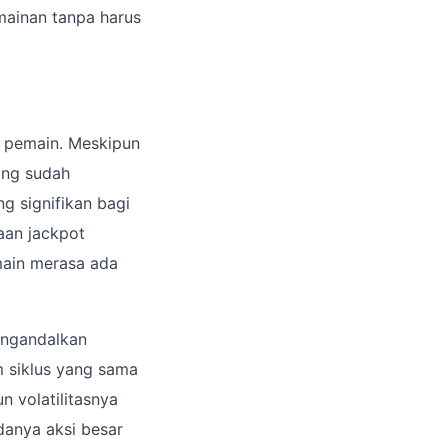
mainan tanpa harus
n pemain. Meskipun
ang sudah
g signifikan bagi
aan jackpot
main merasa ada
mengandalkan
 siklus yang sama
n volatilitasnya
danya aksi besar