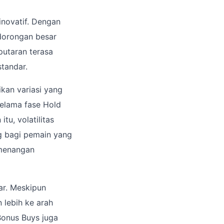
inovatif. Dengan
dorongan besar
putaran terasa
tandar.
kan variasi yang
selama fase Hold
u, volatilitas
g bagi pemain yang
emenangan
ar. Meskipun
 lebih ke arah
Bonus Buys juga