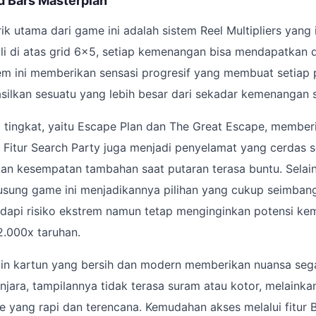
d Bars Masterplan
rik utama dari game ini adalah sistem Reel Multipliers yang 
i di atas grid 6×5, setiap kemenangan bisa mendapatkan 
tem ini memberikan sensasi progresif yang membuat setiap 
ilkan sesuatu yang lebih besar dari sekadar kemenangan s
 tingkat, yaitu Escape Plan dan The Great Escape, memberi
 Fitur Search Party juga menjadi penyelamat yang cerdas 
n kesempatan tambahan saat putaran terasa buntu. Selain it
sung game ini menjadikannya pilihan yang cukup seimban
adapi risiko ekstrem namun tetap menginginkan potensi k
2.000x taruhan.
sain kartun yang bersih dan modern memberikan nuansa seg
jara, tampilannya tidak terasa suram atau kotor, melainkan
ie yang rapi dan terencana. Kemudahan akses melalui fitur 