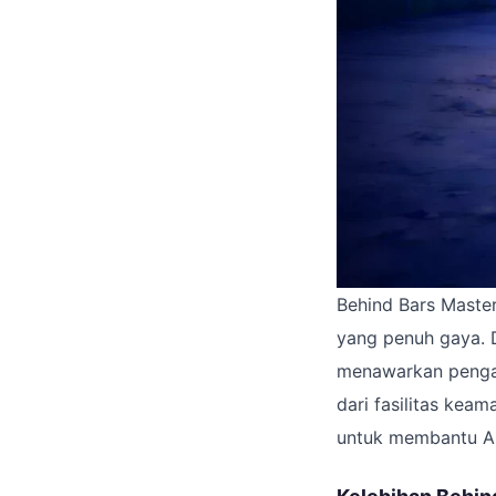
Behind Bars Maste
yang penuh gaya. D
menawarkan pengal
dari fasilitas keam
untuk membantu A